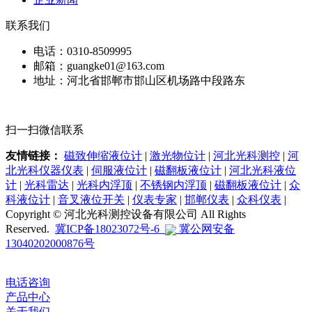
联系我们
电话：0310-8509995
邮箱：guangke01@163.com
地址：河北省邯郸市邯山区机场路中段路东
扫一扫微信联系
友情链接：
磁致伸缩液位计
|
激光物位计
|
河北光科测控
|
河
北光科仪器仪表
|
伺服液位计
|
磁翻板液位计
|
河北光科液位
计
|
光科雷达
|
光科内浮顶
|
不锈钢内浮顶
|
磁翻板液位计
|
众
科液位计
|
音叉液位开关
|
仪表专家
|
邯郸仪表
|
众科仪表
|
Copyright © 河北光科测控设备有限公司 All Rights
Reserved.
冀ICP备18023072号-6
冀公网安备
13040202000876号
电话咨询
产品中心
关于我们