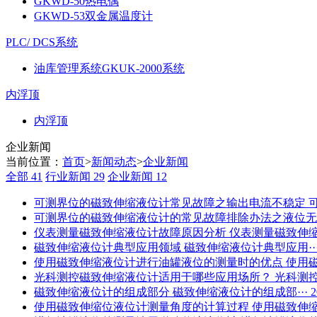
GKWD-50热电偶
GKWD-53双金属温度计
PLC/ DCS系统
油库管理系统GKUK-2000系统
内浮顶
内浮顶
企业新闻
当前位置：
首页
>
新闻动态
>
企业新闻
全部
41
行业新闻
29
企业新闻
12
可测界位的磁致伸缩液位计常见故障之输出电流不稳定
可测界位的磁致伸缩液位计的常见故障排除办法之液位无
仪表测量磁致伸缩液位计故障原因分析
仪表测量磁致伸缩液
磁致伸缩液位计典型应用领域
磁致伸缩液位计典型应用··
使用磁致伸缩液位计进行油罐液位的测量时的优点
使用磁
光科测控磁致伸缩液位计适用于哪些应用场所？
光科测控
磁致伸缩液位计的组成部分
磁致伸缩液位计的组成部···
2
使用磁致伸缩位液位计测量角度的计算过程
使用磁致伸缩