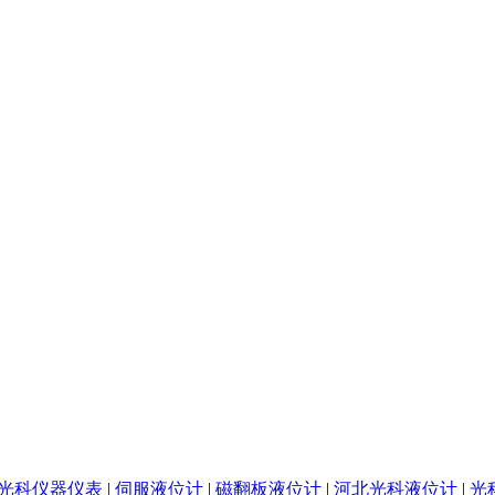
光科仪器仪表
|
伺服液位计
|
磁翻板液位计
|
河北光科液位计
|
光