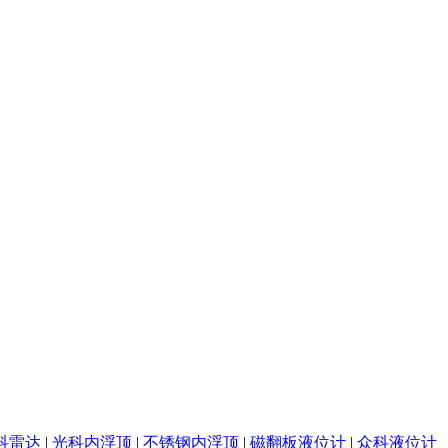
科雷达
|
光科内浮顶
|
不锈钢内浮顶
|
磁翻板液位计
|
众科液位计